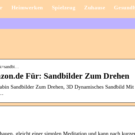
r
Heimwerken
Spielzeug
Zuhause
Gesundh
› k=sandbi…
zon.de Für: Sandbilder Zum Drehen
abin Sandbilder Zum Drehen, 3D Dynamisches Sandbild Mit 
 …
auen, gleicht einer simplen Meditation und kann nach kurzer 