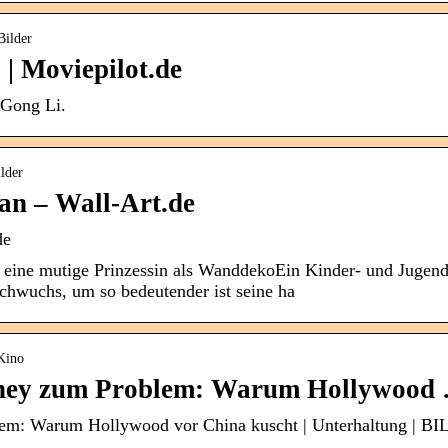
Bilder
 | Moviepilot.de
 Gong Li.
lder
an – Wall-Art.de
de
ine mutige Prinzessin als WanddekoEin Kinder- und Jugendzi
chwuchs, um so bedeutender ist seine ha
 Kino
sney zum Problem: Warum Hollywood
em: Warum Hollywood vor China kuscht | Unterhaltung | BI