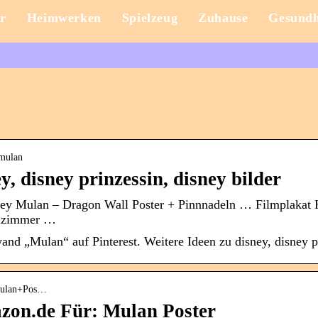
r
Heimwerken
Spielzeug
Zuhause
Gesundh
 mulan
y, disney prinzessin, disney bilder
ey Mulan – Dragon Wall Poster + Pinnnadeln … Filmplakat
hnzimmer …
d „Mulan“ auf Pinterest. Weitere Ideen zu disney, disney pri
=Mulan+Pos…
zon.de Für: Mulan Poster