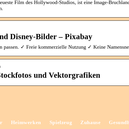
neueste Film des Hollywood-Studios, ist eine Image-Bruchlan
n.
nd Disney-Bilder – Pixabay
lan passen. ✓ Freie kommerzielle Nutzung ✓ Keine Namensn
n
Stockfotos und Vektorgrafiken
r
Heimwerken
Spielzeug
Zuhause
Gesundh