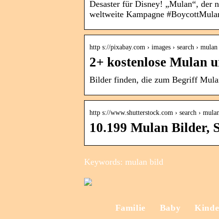
Desaster für Disney! „Mulan“, der 
weltweite Kampagne #BoycottMula
http s://pixabay.com › images › search › mulan
2+ kostenlose Mulan u
Bilder finden, die zum Begriff Mu
http s://www.shutterstock.com › search › mula
10.199 Mulan Bilder, 
Keywords: mulan bild
Familie
Baby
Kinde