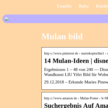
Familie
Baby
Kinde
Mulan bild
http s://www.pinterest.de › mariekopischke1 ›
14 Mulan-Ideen | disne
Ergebnissen 1 – 48 von 240 — Disn
Wandkunst LIU Yifei Bild für Wo
29.12.2018 – Erkunde Maries Pinnwan
http s://www.amazon.de › Mulan-Poster › k
Suchergebnis Auf Ama