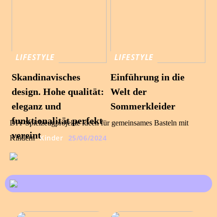
LIFESTYLE
LIFESTYLE
Skandinavisches
Einführung in die
design. Hohe qualität:
Welt der
eleganz und
Sommerkleider
funktionalität perfekt
DIY-Spielzeugprojekte Ideen für gemeinsames Basteln mit
vereint
Kinder
25/06/2024
Kindern